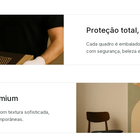
Proteção total,
Cada quadro é embalado
com segurança, beleza e
emium
m textura sofisticada,
emporâneas.