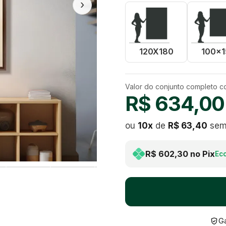
›
120X180
100x1
Valor do conjunto completo 
R$ 634,00
ou
10
x
de
R$ 63,40
sem 
R$ 602,30
no Pix
Ec
Ga