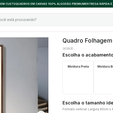
 SEM CUSTO
QUADROS EM CANVAS 100% ALGODÃO PREMIUM
ENTREGA RÁPIDA E
Quadro Folhagem P
(
4393
)
Escolha o acabamento
Moldura Preta
Moldura B
Escolha o tamanho ide
Formato vertical: Largura 60cm x 