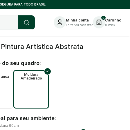
 SEGURA PARA TODO BRASIL
0
Minha conta
Carrinho
Entrar ou cadastrar
0
itens
intura Artística Abstrata
 do seu quadro:
Moldura
ranca
Amadeirado
al para seu ambiente:
Altura 90cm