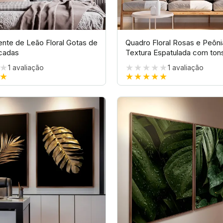
nte de Leão Floral Gotas de
Quadro Floral Rosas e Peônia
cadas
Textura Espatulada com ton
★
★★★★★
1
avaliação
1
avaliação
★
★★★★★