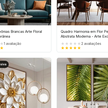
ônias Brancas Arte Floral
Quadro Harmonia em Flor Pe
rânea
Abstrata Moderna - Arte Exc
★
★★★★★
1
avaliação
2
avaliações
★
★★★★★
usiva