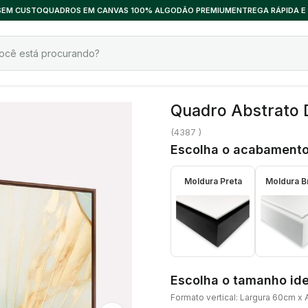
 SEM CUSTO
QUADROS EM CANVAS 100% ALGODÃO PREMIUM
ENTREGA RÁPIDA E
Quadro Abstrato 
(
4387
)
Escolha o acabamento
Moldura Preta
Moldura B
Escolha o tamanho ide
Formato vertical: Largura 60cm x 