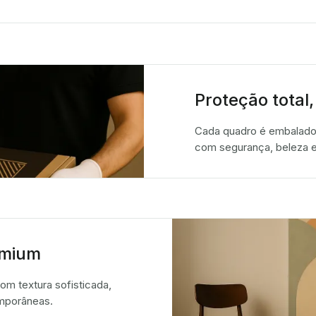
Proteção total,
Cada quadro é embalado
com segurança, beleza e
emium
m textura sofisticada,
emporâneas.