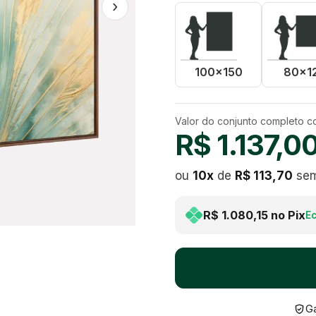
›
100x150
80x1
Valor do conjunto completo 
R$ 1.137,0
ou
10
x
de
R$ 113,70
sem
R$ 1.080,15
no Pix
E
Ga