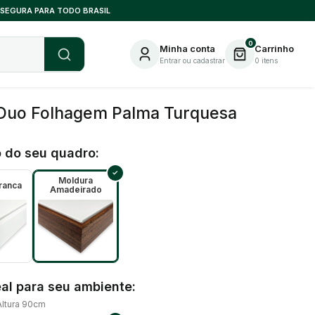
 SEGURA PARA TODO BRASIL
0
Minha conta
Carrinho
Entrar ou cadastrar
0
itens
Duo Folhagem Palma Turquesa
 do seu quadro:
Moldura
ranca
Amadeirado
al para seu ambiente:
Altura 90cm