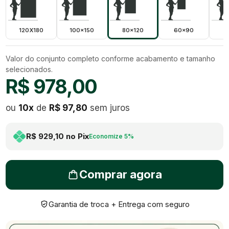
120X180
100x150
80x120
60x90
5
Valor do conjunto completo conforme acabamento e tamanho
selecionados.
R$ 978,00
ou
10
x
de
R$ 97,80
sem juros
R$ 929,10
no Pix
Economize
5
%
Comprar agora
Garantia de troca + Entrega com seguro