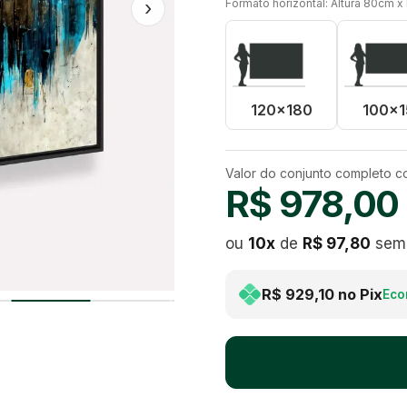
›
Formato horizontal: Altura 80cm x
120x180
100x1
Valor do conjunto completo 
R$ 978,00
ou
10
x
de
R$ 97,80
sem 
R$ 929,10
no Pix
Eco