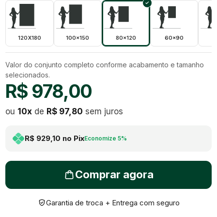
120X180
100x150
80x120
60x90
5
Valor do conjunto completo conforme acabamento e tamanho
selecionados.
R$ 978,00
ou
10
x
de
R$ 97,80
sem juros
R$ 929,10
no Pix
Economize
5
%
Comprar agora
Garantia de troca + Entrega com seguro