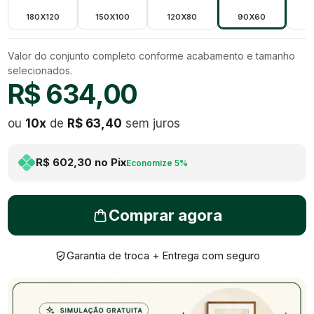
180X120
150X100
120X80
90X60
7
Valor do conjunto completo conforme acabamento e tamanho
selecionados.
R$ 634,00
ou
10
x
de
R$ 63,40
sem juros
R$ 602,30
no Pix
Economize
5
%
Comprar agora
Garantia de troca + Entrega com seguro