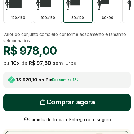
120x180
100x150
80x120
60x90
5
Valor do conjunto completo conforme acabamento e tamanho
selecionados.
R$ 978,00
ou
10
x
de
R$ 97,80
sem juros
R$ 929,10
no Pix
Economize
5
%
Comprar agora
Garantia de troca + Entrega com seguro