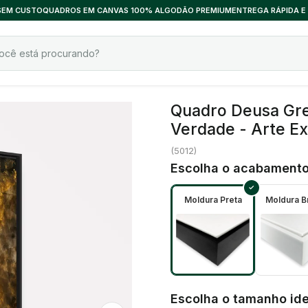
 SEM CUSTO
QUADROS EM CANVAS 100% ALGODÃO PREMIUM
ENTREGA RÁPIDA E
Quadro Deusa Greg
Verdade - Arte Ex
(
5012
)
Escolha o acabamento
Moldura Preta
Moldura B
Escolha o tamanho ide