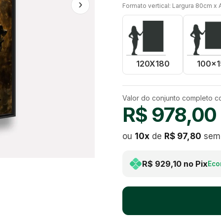
›
Formato vertical: Largura 80cm x 
120X180
100x1
Valor do conjunto completo 
R$ 978,00
ou
10
x
de
R$ 97,80
sem 
R$ 929,10
no Pix
Eco