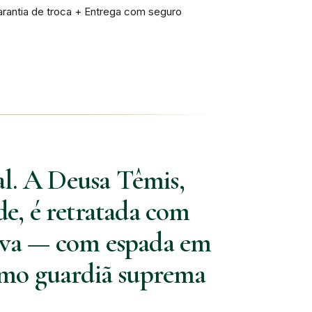
rantia de troca + Entrega com seguro
al. A Deusa Têmis,
de, é retratada com
siva — com espada em
como guardiã suprema