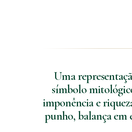
Uma representação
símbolo mitológico
imponência e riquez
punho, balança em e