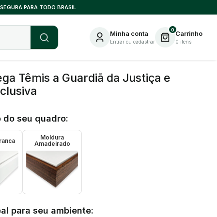
 SEGURA PARA TODO BRASIL
0
Minha conta
Carrinho
Entrar ou cadastrar
0
itens
a Têmis a Guardiã da Justiça e
clusiva
 do seu quadro:
Moldura
ranca
Amadeirado
al para seu ambiente: