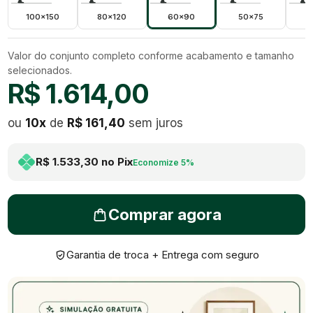
100x150
80x120
60x90
50x75
4
Valor do conjunto completo conforme acabamento e tamanho
selecionados.
R$ 1.614,00
ou
10
x
de
R$ 161,40
sem juros
R$ 1.533,30
no Pix
Economize
5
%
Comprar agora
Garantia de troca + Entrega com seguro