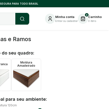
 SEGURA PARA TODO BRASIL
0
Minha conta
Carrinho
Entrar ou cadastrar
0
itens
has e Ramos
 do seu quadro:
Moldura
ranca
Amadeirado
al para seu ambiente:
Altura 120cm