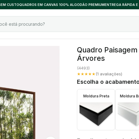
 SEM CUSTO
QUADROS EM CANVAS 100% ALGODÃO PREMIUM
ENTREGA RÁPIDA E
Quadro Paisagem B
Árvores
(
4493
)
★★★★★
(
1
avaliações)
Escolha o acabamento
Moldura Preta
Moldura B