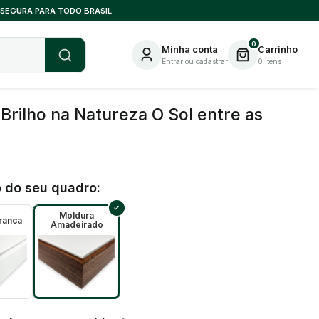
 SEGURA PARA TODO BRASIL
0
Minha conta
Carrinho
Entrar ou cadastrar
0
itens
rilho na Natureza O Sol entre as
 do seu quadro:
Moldura
ranca
Amadeirado