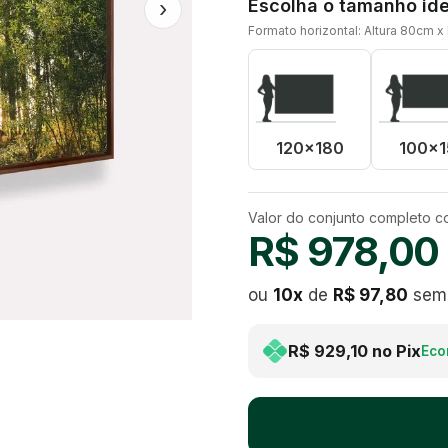
Escolha o tamanho ide
›
Formato horizontal: Altura 80cm x
120x180
100x1
Valor do conjunto completo 
R$ 978,00
ou
10
x
de
R$ 97,80
sem 
R$ 929,10
no Pix
Eco