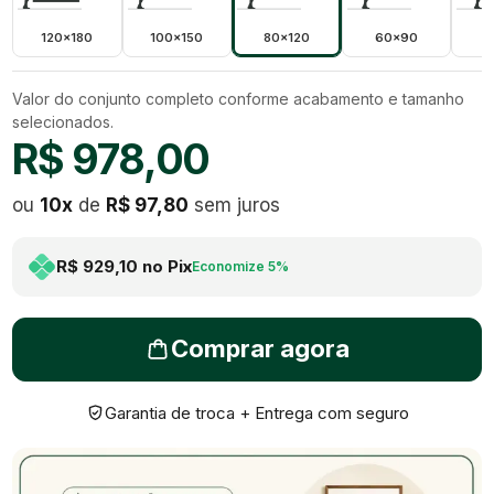
120x180
100x150
80x120
60x90
5
Valor do conjunto completo conforme acabamento e tamanho
selecionados.
R$ 978,00
ou
10
x
de
R$ 97,80
sem juros
R$ 929,10
no Pix
Economize
5
%
Comprar agora
Garantia de troca + Entrega com seguro