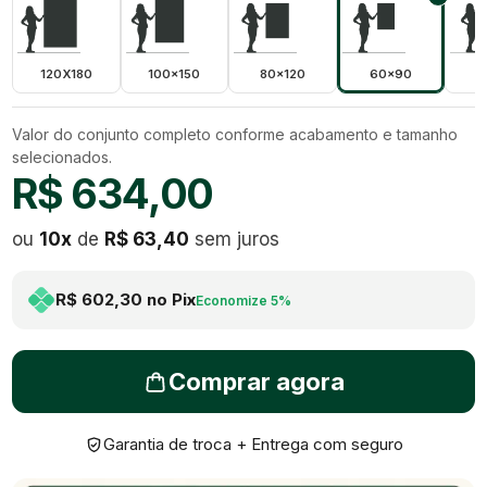
120X180
100x150
80x120
60x90
5
Valor do conjunto completo conforme acabamento e tamanho
selecionados.
R$ 634,00
ou
10
x
de
R$ 63,40
sem juros
R$ 602,30
no Pix
Economize
5
%
Comprar agora
Garantia de troca + Entrega com seguro