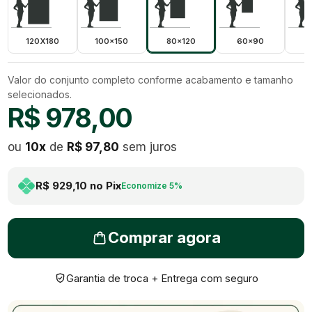
120X180
100x150
80x120
60x90
5
Valor do conjunto completo conforme acabamento e tamanho
selecionados.
R$ 978,00
ou
10
x
de
R$ 97,80
sem juros
R$ 929,10
no Pix
Economize
5
%
Comprar agora
Garantia de troca + Entrega com seguro