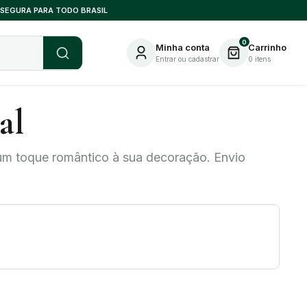
 SEGURA PARA TODO BRASIL
0
Minha conta
Carrinho
Entrar ou cadastrar
0
itens
al
 um toque romântico à sua decoração. Envio